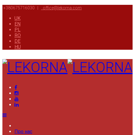
+380675716030 |
office@lekorna.com
UK
EN
PL
RO
DE
HU
Про нас