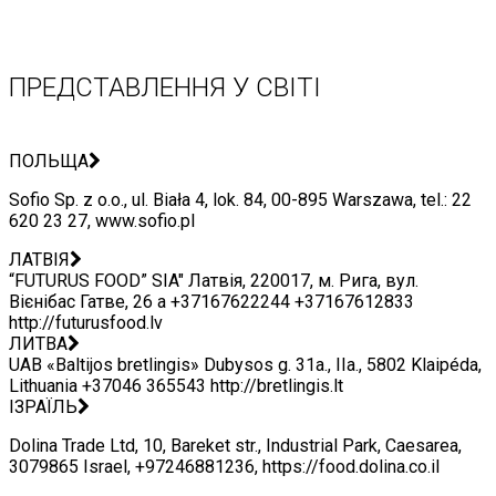
Point
Point
Point
Point
Point
Point
Point
Point
ПРЕДСТАВЛЕННЯ У СВІТІ
ПОЛЬЩА
Sofio Sp. z o.o., ul. Biała 4, lok. 84, 00-895 Warszawa, tel.: 22
620 23 27, www.sofio.pl
ЛАТВІЯ
“FUTURUS FOOD” SIA" Латвія, 220017, м. Рига, вул.
Вієнібас Гатве, 26 а +37167622244 +37167612833
http://futurusfood.lv
ЛИТВА
UAB «Baltijos bretlingis» Dubysos g. 31a., IIa., 5802 Klaipéda,
Lithuania +37046 365543 http://bretlingis.lt
ІЗРАЇЛЬ
Dolina Trade Ltd, 10, Bareket str., Industrial Park, Caesarea,
3079865 Israel, +97246881236, https://food.dolina.co.il