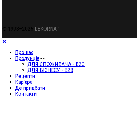
© 1998–2026
LEKORNA™
Про нас
Продукція
ДЛЯ СПОЖИВАЧА - B2C
ДЛЯ БІЗНЕСУ - B2B
Рецепти
Кар'єра
Де придбати
Контакти