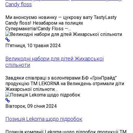
Candy floss
Ми анонсуємо новинку — цукрову вату TastyLasty
Candy floss! Незабаром на полицях
Супермакетів!Candy Floss —…
П'ятниця, 10 травня 2024
Великодні набори для дітей Жихарської
спільноти
Завдяки співпраці з волонтерами БФ «ГрінПрайд"
продукцію ТМ LEKORNA на Великдень отримали діти
Жихарської спільноти…
Вівторок, 09 січня 2024
Позиція Lekorna щодо підробок
Позиція компанії Lekorna щодо підробок продукції ТМ