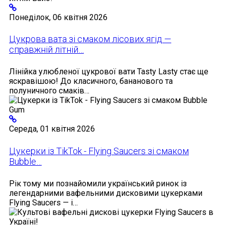
Понеділок, 06 квітня 2026
Цукрова вата зі смаком лісових ягід —
справжній літній…
Лінійка улюбленої цукрової вати Tasty Lasty стає ще
яскравішою! До класичного, бананового та
полуничного смаків…
Середа, 01 квітня 2026
Цукерки із TikTok - Flying Saucers зі смаком
Bubble…
Рік тому ми познайомили український ринок із
легендарними вафельними дисковими цукерками
Flying Saucers — і…