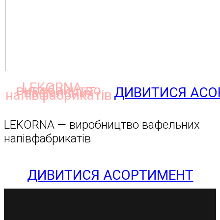
LEKORNA —
виробництво
вафельних
ДИВИТИСЯ АСО
напівфабрикатів
LEKORNA — виробництво вафельних
напівфабрикатів
ДИВИТИСЯ АСОРТИМЕНТ